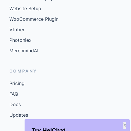
Website Setup
WooCommerce Plugin
Vtober
Photoniex
MerchmindAI
COMPANY
Pricing
FAQ
Docs
Updates
X
Try HeiChat