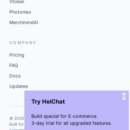
Vtober
Photoniex
MerchmindAI
COMPANY
Pricing
FAQ
Docs
Updates
X
Try HeiChat
Build special for E-commerce.
©
2026
GenCybers Inc. All rights reserved.
3-day trial for all upgraded features.
Built for storefronts that want faster answers and cleaner
conversions.