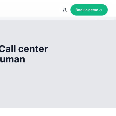
Book a demo
Call center
 human