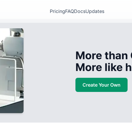
Pricing
FAQ
Docs
Updates
More than 
More like
Create Your Own