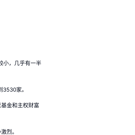
较小，几乎有一半
3530家。
老基金和主权财富
争激烈。