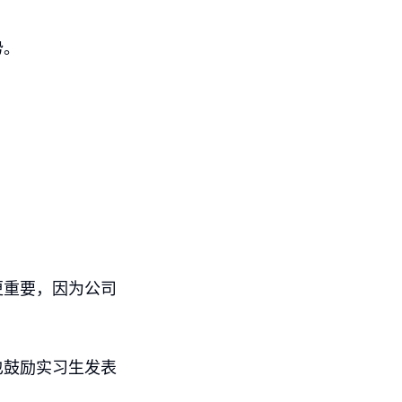
势。
更重要，因为公司
。
也鼓励实习生发表