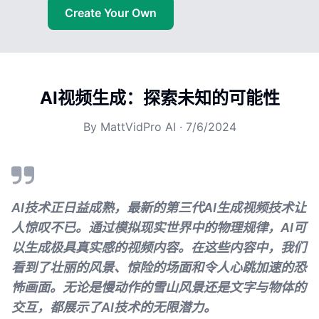
Create Your Own
AI视频生成：探索未知的可能性
By
MattVidPro AI
·
7/6/2024
AI技术正日益成熟，最新的第三代AI生成视频技术让
人惊叹不已。通过模拟现实世界中的物理规律，AI可
以生成极具真实感的视频内容。在这些内容中，我们
看到了壮丽的风景、惊险的场面和令人心跳加速的恐
怖画面。无论是慢动作的雪山风景还是文字与物体的
交互，都展示了AI技术的无限潜力。