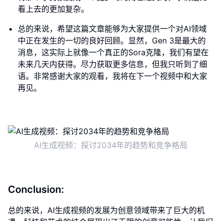
看上去的更加复杂。
总的来说，希望这篇文章能够为大家提供一个对AI领域
中正在发生的一切的良好回顾。显然，Gen 3是最大的
消息，这实际上就像一个真正的Sora克隆，我们有望在
未来几天内获得。尽力获取更多信息，但我只听到了细
语。非常感谢大家的观看，我将在下一个视频中和大家
再见。
AI生成视频：探讨2034年的趋势和竞争格局
Conclusion:
总的来说，AI生成视频的发展为创意领域带来了巨大的机