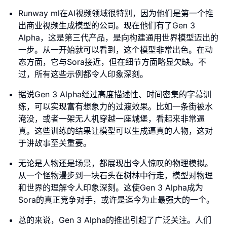
Runway ml在AI视频领域很特别，因为他们是第一个推
出商业视频生成模型的公司。现在他们有了Gen 3
Alpha，这是第三代产品，是向构建通用世界模型迈出的
一步。从一开始就可以看到，这个模型非常出色。在动
态方面，它与Sora接近，但在细节方面略显欠缺。不
过，所有这些示例都令人印象深刻。
据说Gen 3 Alpha经过高度描述性、时间密集的字幕训
练，可以实现富有想象力的过渡效果。比如一条街被水
淹没，或者一架无人机穿越一座城堡，看起来非常逼
真。这些训练的结果让模型可以生成逼真的人物，这对
于讲故事至关重要。
无论是人物还是场景，都展现出令人惊叹的物理模拟。
从一个怪物漫步到一块石头在树林中行走，模型对物理
和世界的理解令人印象深刻。这使Gen 3 Alpha成为
Sora的真正竞争对手，或许是迄今为止最强大的一个。
总的来说，Gen 3 Alpha的推出引起了广泛关注。人们