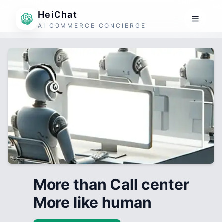
HeiChat
AI COMMERCE CONCIERGE
More than Call center
More like human