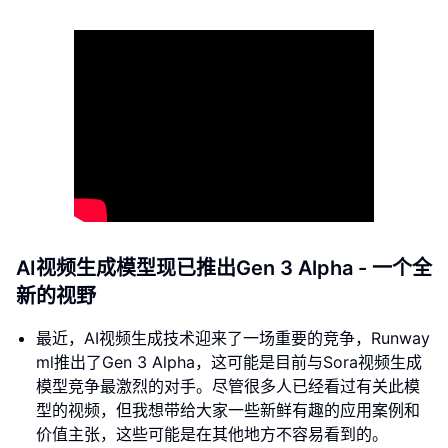
AI视频生成模型现已推出Gen 3 Alpha - 一个全
新的视野
最近，AI视频生成技术迎来了一场重要的竞争，Runway
ml推出了Gen 3 Alpha，这可能是目前与Sora视频生成
模型竞争最激烈的对手。尽管很多人已经看过有关此模
型的视频，但我想带给大家一些新鲜有趣的应用案例和
价值主张，这些可能是在其他地方不容易看到的。