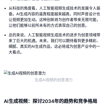
从科技的角度看，人工智能视频生成技术的发展令人振
奋。AI生成内容的逼真程度越来越高，同时声音设计也
让视频更加生动。这种创新将为创作者带来无限可能，
让他们能够以前所未有的方式表现自己的创意。
总的来说，人工智能视频生成技术的进步为创意领域带
来了巨大的机遇。未来，我们可以期待看到更多精彩、
细腻、真实的AI生成作品，这必将成为创意产业中的一
大看点。
生成AI视频的创意潜力
AI生成视频：探讨2034年的趋势和竞争格局