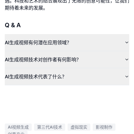
遇。科技和艺术的结合展现出了无限的创意可能性，让我们
期待着未来的发展。
Q & A
AI生成视频有何潜在应用领域？
AI生成视频技术对创作者有何影响？
AI生成视频技术代表了什么？
AI视频生成
第三代AI技术
虚拟现实
影视制作