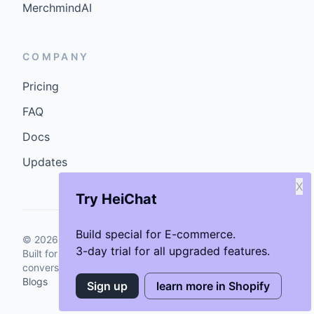
MerchmindAI
COMPANY
Pricing
FAQ
Docs
Updates
X
Try HeiChat
Build special for E-commerce.
©
2026
GenCybers Inc. All rights reserved.
3-day trial for all upgraded features.
Built for storefronts that want faster answers and cleaner
conversions.
Blogs
Sign up
learn more in Shopify