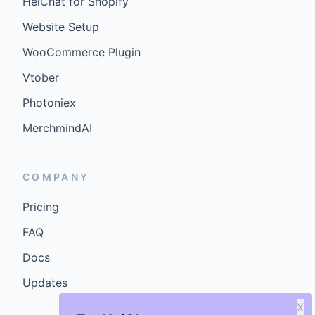
HeiChat for Shopify
Website Setup
WooCommerce Plugin
Vtober
Photoniex
MerchmindAI
COMPANY
Pricing
FAQ
Docs
Updates
X