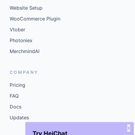
Website Setup
WooCommerce Plugin
Vtober
Photoniex
MerchmindAI
COMPANY
Pricing
FAQ
Docs
Updates
X
Try HeiChat