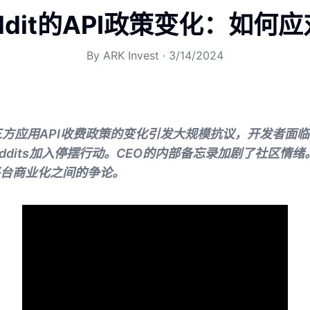
ddit的API政策变化：如何
By
ARK Invest
·
3/14/2024
对第三方应用API收费政策的变化引发大规模抗议，开发者面
eddits加入停摆行动。CEO的内部备忘录加剧了社区情
台商业化之间的争论。