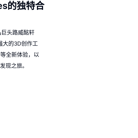
es的独特合
品巨头路威酩轩
c强大的3D创作工
胎等全新体验，以
和发现之旅。