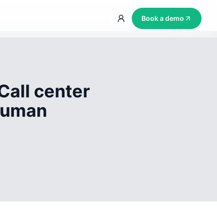
Book a demo
Call center
 human