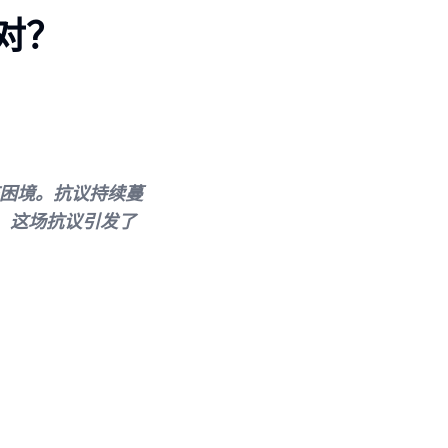
应对？
临困境。抗议持续蔓
绪。这场抗议引发了