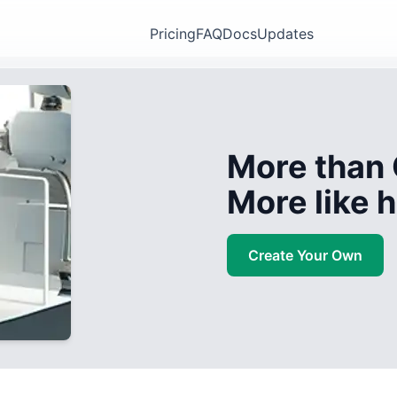
Pricing
FAQ
Docs
Updates
More than 
More like
Create Your Own