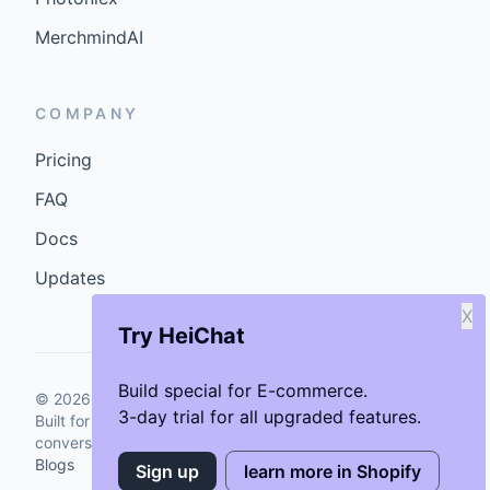
MerchmindAI
COMPANY
Pricing
FAQ
Docs
Updates
X
Try HeiChat
Build special for E-commerce.
©
2026
GenCybers Inc. All rights reserved.
3-day trial for all upgraded features.
Built for storefronts that want faster answers and cleaner
conversions.
Blogs
Sign up
learn more in Shopify