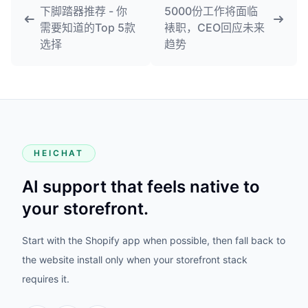
下脚踏器推荐 - 你
5000份工作将面临
需要知道的Top 5款
裱职，CEO回应未来
选择
趋势
HEICHAT
AI support that feels native to
your storefront.
Start with the Shopify app when possible, then fall back to
the website install only when your storefront stack
requires it.