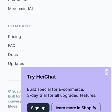
MerchmindAI
COMPANY
Pricing
FAQ
Docs
Updates
X
Try HeiChat
Build special for E-commerce.
©
2026
GenCybers Inc. All rights reserved.
3-day trial for all upgraded features.
Built for storefronts that want faster answers and cleaner
conversions.
Blogs
Sign up
learn more in Shopify