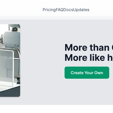
Pricing
FAQ
Docs
Updates
More than 
More like
Create Your Own