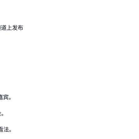
频道上发布
别嘉宾。
会。
看法。