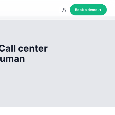
Book a demo
Call center
 human