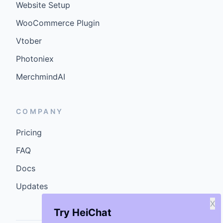
Website Setup
WooCommerce Plugin
Vtober
Photoniex
MerchmindAI
COMPANY
Pricing
FAQ
Docs
Updates
X
Try HeiChat