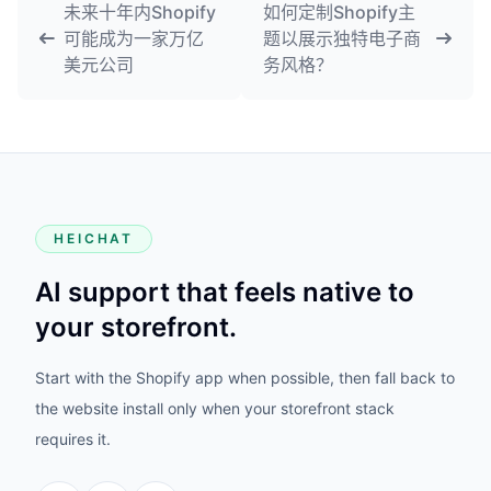
未来十年内Shopify
如何定制Shopify主
可能成为一家万亿
题以展示独特电子商
美元公司
务风格？
HEICHAT
AI support that feels native to
your storefront.
Start with the Shopify app when possible, then fall back to
the website install only when your storefront stack
requires it.