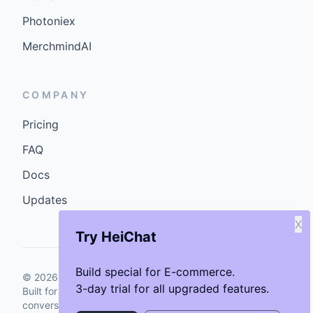
Photoniex
MerchmindAI
COMPANY
Pricing
FAQ
Docs
Updates
X
Try HeiChat
Build special for E-commerce.
©
2026
GenCybers Inc. All rights reserved.
3-day trial for all upgraded features.
Built for storefronts that want faster answers and cleaner
conversions.