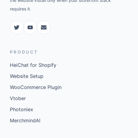
the website install only when your storefront stack
requires it.
PRODUCT
HeiChat for Shopify
Website Setup
WooCommerce Plugin
Vtober
Photoniex
MerchmindAI