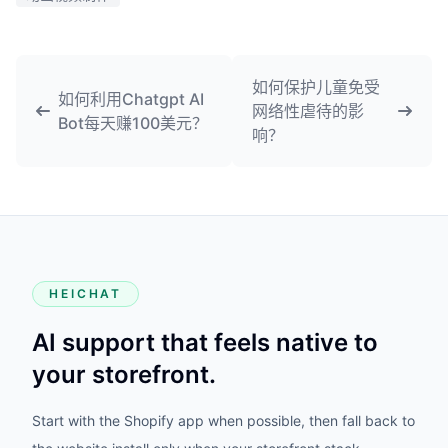
如何保护儿童免受
如何利用Chatgpt AI
网络性虐待的影
Bot每天赚100美元？
响？
HEICHAT
AI support that feels native to
your storefront.
Start with the Shopify app when possible, then fall back to