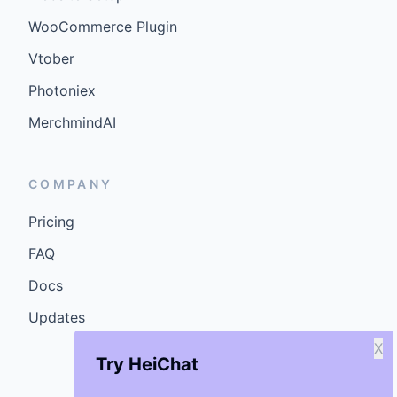
WooCommerce Plugin
Vtober
Photoniex
MerchmindAI
COMPANY
Pricing
FAQ
Docs
Updates
X
Try HeiChat