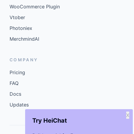
WooCommerce Plugin
Vtober
Photoniex
MerchmindAI
COMPANY
Pricing
FAQ
Docs
Updates
X
Try HeiChat