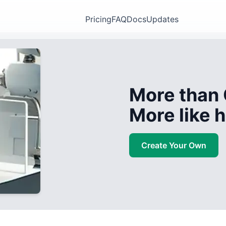
Pricing
FAQ
Docs
Updates
More than 
More like
Create Your Own