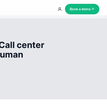
Book a demo
Call center
 human