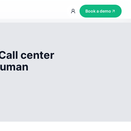
Book a demo
Call center
 human