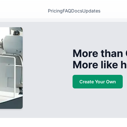
Pricing
FAQ
Docs
Updates
More than 
More like
Create Your Own