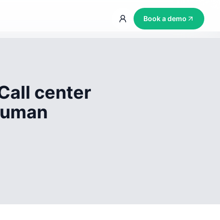
Book a demo
Call center
 human