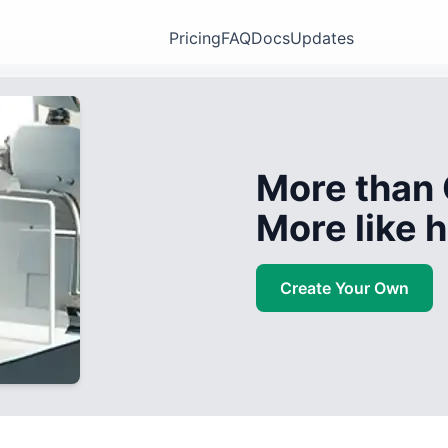
Pricing
FAQ
Docs
Updates
More than 
More like
Create Your Own