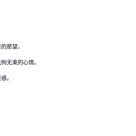
意的愿望。
无拘无束的心情。
豪感。