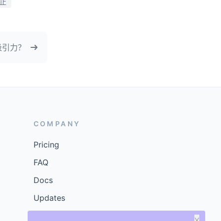
止
吸引力？
COMPANY
Pricing
FAQ
Docs
Updates
X