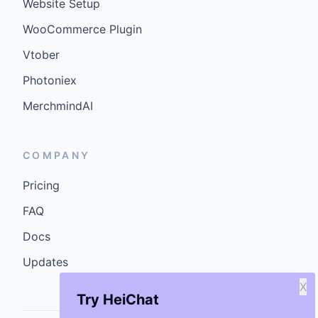
Website Setup
WooCommerce Plugin
Vtober
Photoniex
MerchmindAI
COMPANY
Pricing
FAQ
Docs
Updates
X
Try HeiChat