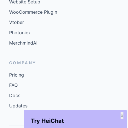
Website Setup
WooCommerce Plugin
Vtober
Photoniex
MerchmindAI
COMPANY
Pricing
FAQ
Docs
Updates
X
Try HeiChat