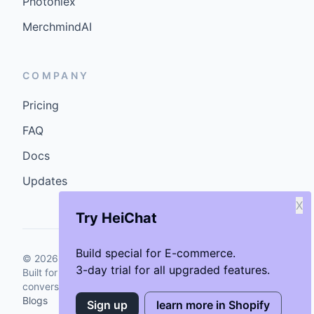
Photoniex
MerchmindAI
COMPANY
Pricing
FAQ
Docs
Updates
X
Try HeiChat
Build special for E-commerce.
©
2026
GenCybers Inc. All rights reserved.
3-day trial for all upgraded features.
Built for storefronts that want faster answers and cleaner
conversions.
Blogs
Sign up
learn more in Shopify