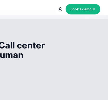
Book a demo
Call center
 human