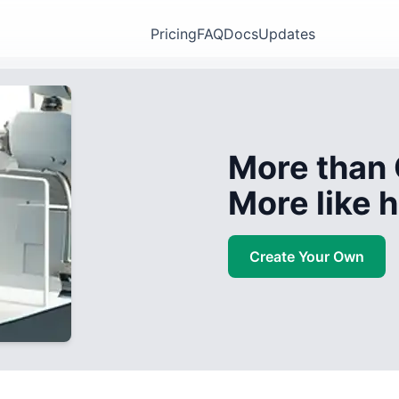
Pricing
FAQ
Docs
Updates
More than 
More like
Create Your Own