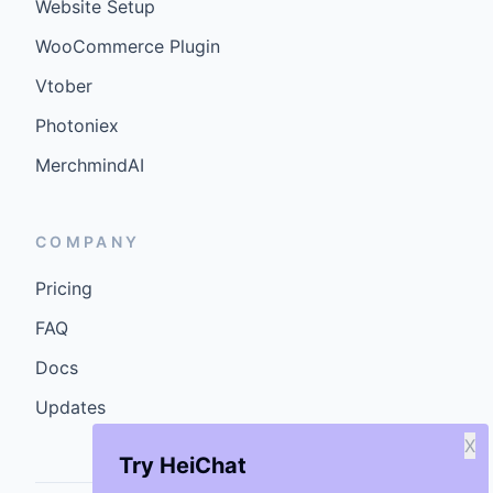
Website Setup
WooCommerce Plugin
Vtober
Photoniex
MerchmindAI
COMPANY
Pricing
FAQ
Docs
Updates
X
Try HeiChat