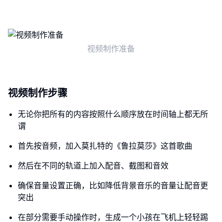
视频制作准备
视频制作步骤
无论你把所有的内容按照什么顺序放在时间轴上都无所
谓
首先按音频，加入莫扎特的《鲁拉莫莎》这首歌曲
然后在不同的轨道上加入配音、截图和音效
确保音量设置正确，比如降低背景音乐的音量让配音更
突出
在部分需要手动操作时，生成一个小孩在飞机上轻轻踢