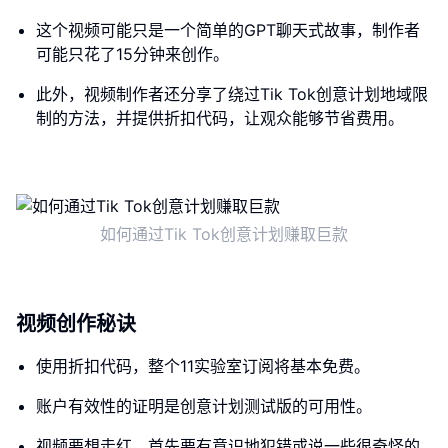
这个视频可能只是一个简单的GPT聊天式故事，制作者
可能只花了15分钟来创作。
此外，视频制作者还分享了绕过Tik Tok创意计划地域限
制的方法，并提供折扣代码，让观众能够节省费用。
如何通过Tik Tok创意计划赚取巨款
视频创作秘诀
使用折扣代码，整个11实验室订阅将基本免费。
账户有效性的证明是创意计划测试版的可用性。
视频要想走红，首先要有意识地犯错或说一些很奇怪的