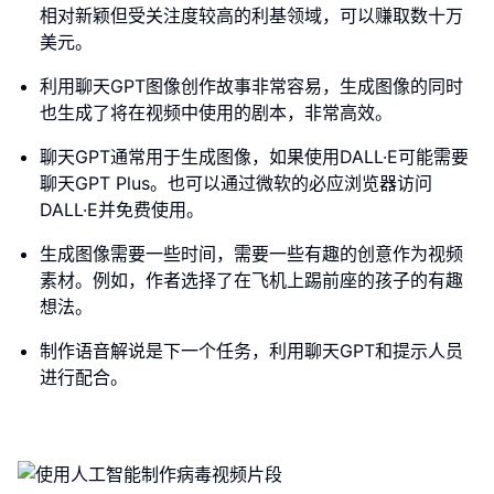
相对新颖但受关注度较高的利基领域，可以赚取数十万
美元。
利用聊天GPT图像创作故事非常容易，生成图像的同时
也生成了将在视频中使用的剧本，非常高效。
聊天GPT通常用于生成图像，如果使用DALL·E可能需要
聊天GPT Plus。也可以通过微软的必应浏览器访问
DALL·E并免费使用。
生成图像需要一些时间，需要一些有趣的创意作为视频
素材。例如，作者选择了在飞机上踢前座的孩子的有趣
想法。
制作语音解说是下一个任务，利用聊天GPT和提示人员
进行配合。