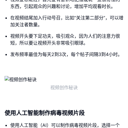
东西，引起观众的兴趣和讨论，增加平均观看时长。
在视频结尾加入行动号召，比如“关注第二部分”，可以增
加关注者数量。
视频开头要下足功夫，吸引观众，因为人们的注意力很
短，所以要让视频开头非常吸引眼球。
发布频率最佳为每天2到3次，每个帖子间隔3到4小时。
视频创作秘诀
使用人工智能制作病毒视频片段
使用人工智能（AI）可以制作病毒视频片段，选择一个