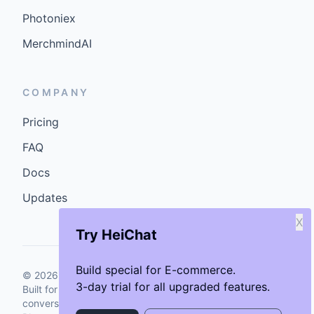
Photoniex
MerchmindAI
COMPANY
Pricing
FAQ
Docs
Updates
X
Try HeiChat
Build special for E-commerce.
©
2026
GenCybers Inc. All rights reserved.
3-day trial for all upgraded features.
Built for storefronts that want faster answers and cleaner
conversions.