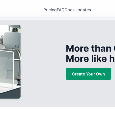
Pricing
FAQ
Docs
Updates
More than 
More like
Create Your Own