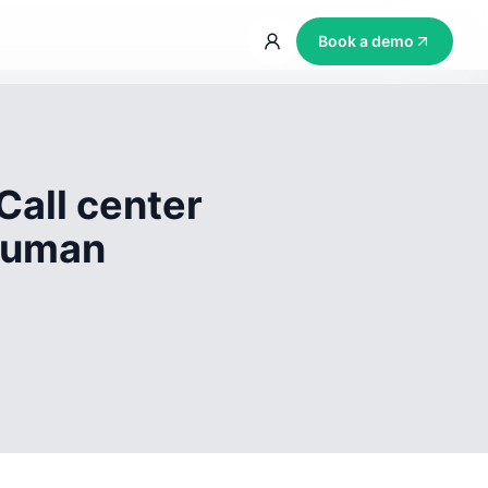
Book a demo
Call center
 human