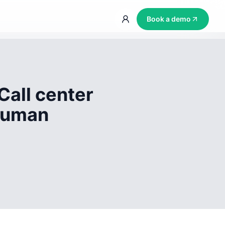
Book a demo
Call center
 human