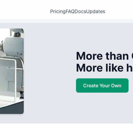
Pricing
FAQ
Docs
Updates
More than 
More like
Create Your Own