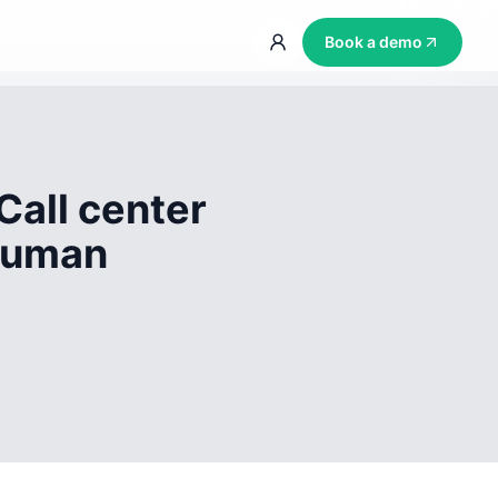
Book a demo
Call center
 human