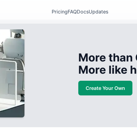
Pricing
FAQ
Docs
Updates
More than 
More like
Create Your Own