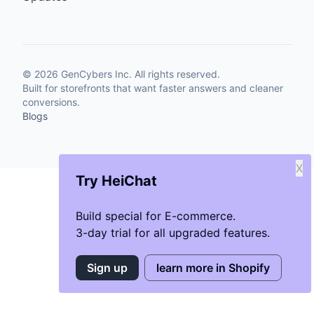
©
2026
GenCybers Inc. All rights reserved.
Built for storefronts that want faster answers and cleaner
conversions.
Blogs
X
Try HeiChat
Build special for E-commerce.
3-day trial for all upgraded features.
Sign up
learn more in Shopify