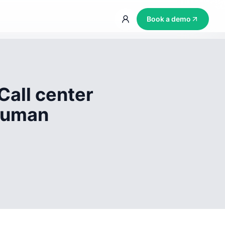
Book a demo
Call center
 human