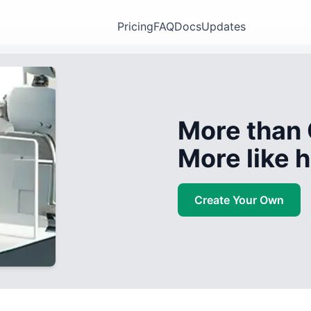
Pricing
FAQ
Docs
Updates
More than 
More like
Create Your Own