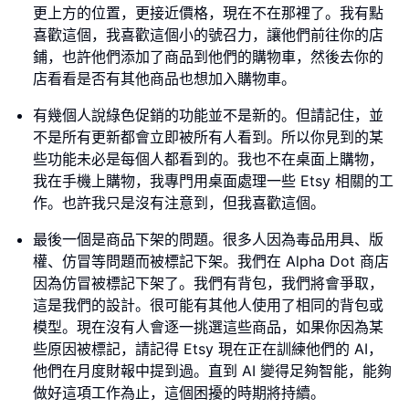
更上方的位置，更接近價格，現在不在那裡了。我有點
喜歡這個，我喜歡這個小的號召力，讓他們前往你的店
鋪，也許他們添加了商品到他們的購物車，然後去你的
店看看是否有其他商品也想加入購物車。
有幾個人說綠色促銷的功能並不是新的。但請記住，並
不是所有更新都會立即被所有人看到。所以你見到的某
些功能未必是每個人都看到的。我也不在桌面上購物，
我在手機上購物，我專門用桌面處理一些 Etsy 相關的工
作。也許我只是沒有注意到，但我喜歡這個。
最後一個是商品下架的問題。很多人因為毒品用具、版
權、仿冒等問題而被標記下架。我們在 Alpha Dot 商店
因為仿冒被標記下架了。我們有背包，我們將會爭取，
這是我們的設計。很可能有其他人使用了相同的背包或
模型。現在沒有人會逐一挑選這些商品，如果你因為某
些原因被標記，請記得 Etsy 現在正在訓練他們的 AI，
他們在月度財報中提到過。直到 AI 變得足夠智能，能夠
做好這項工作為止，這個困擾的時期將持續。