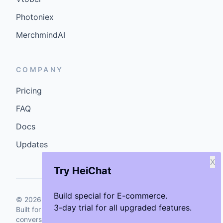
Photoniex
MerchmindAI
COMPANY
Pricing
FAQ
Docs
Updates
X
Try HeiChat
Build special for E-commerce.
©
2026
GenCybers Inc. All rights reserved.
3-day trial for all upgraded features.
Built for storefronts that want faster answers and cleaner
conversions.