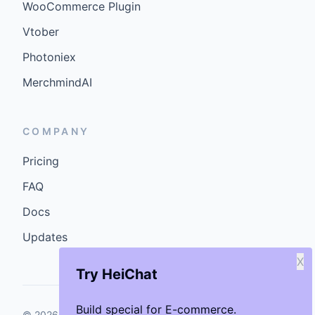
WooCommerce Plugin
Vtober
Photoniex
MerchmindAI
COMPANY
Pricing
FAQ
Docs
Updates
X
Try HeiChat
Build special for E-commerce.
©
2026
GenCybers Inc. All rights reserved.