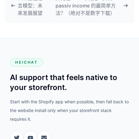
言模型：未
passiv income 的最简单方
来发展展望
法？（绝对不是数字下载）
HEICHAT
AI support that feels native to
your storefront.
Start with the Shopify app when possible, then fall back to
the website install only when your storefront stack
requires it.