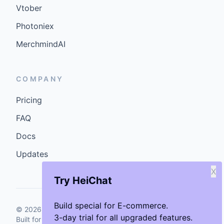
Vtober
Photoniex
MerchmindAI
COMPANY
Pricing
FAQ
Docs
Updates
X
Try HeiChat
Build special for E-commerce.
©
2026
GenCybers Inc. All rights reserved.
3-day trial for all upgraded features.
Built for storefronts that want faster answers and cleaner