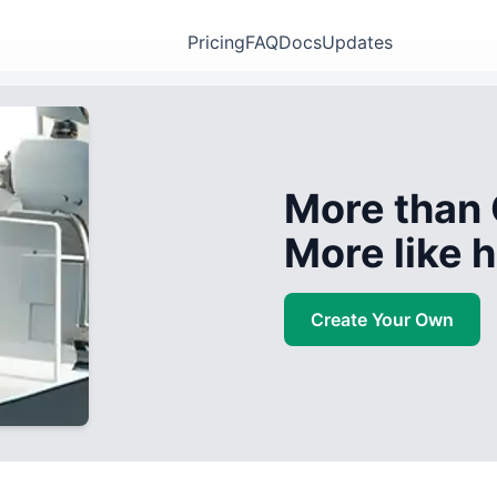
Pricing
FAQ
Docs
Updates
More than 
More like
Create Your Own