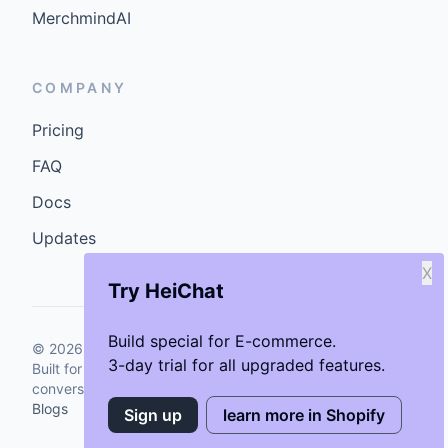
MerchmindAI
COMPANY
Pricing
FAQ
Docs
Updates
X
Try HeiChat
Build special for E-commerce.
©
2026
GenCybers Inc. All rights reserved.
3-day trial for all upgraded features.
Built for storefronts that want faster answers and cleaner
conversions.
Blogs
Sign up
learn more in Shopify