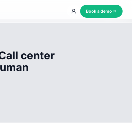
Book a demo
Call center
 human