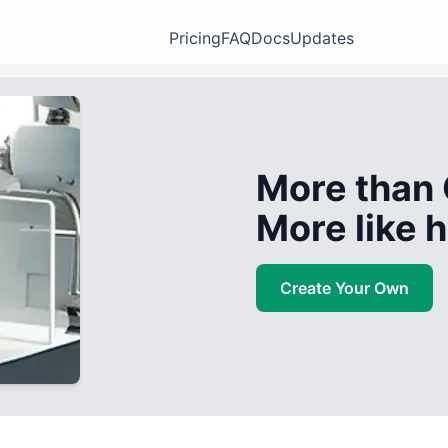
Pricing
FAQ
Docs
Updates
More than 
More like
Create Your Own