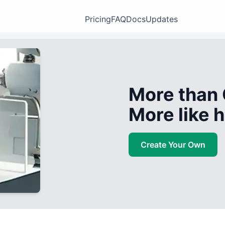
Pricing
FAQ
Docs
Updates
More than 
More like
Create Your Own