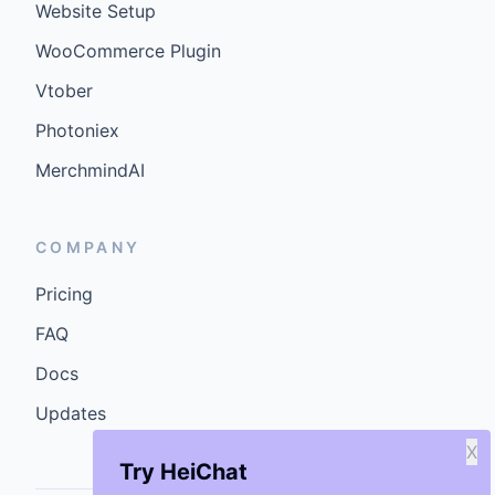
Website Setup
WooCommerce Plugin
Vtober
Photoniex
MerchmindAI
COMPANY
Pricing
FAQ
Docs
Updates
X
Try HeiChat