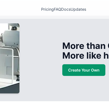
Pricing
FAQ
Docs
Updates
More than 
More like
Create Your Own