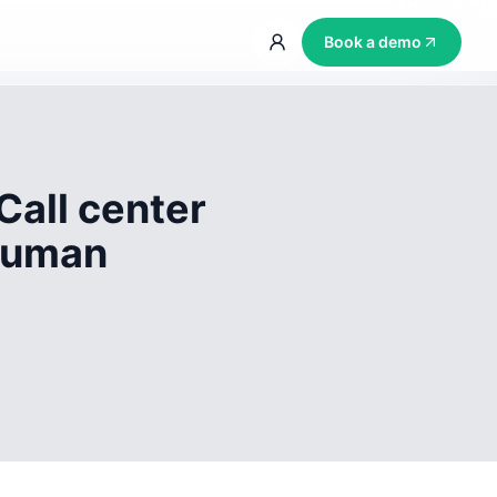
Book a demo
Call center
 human