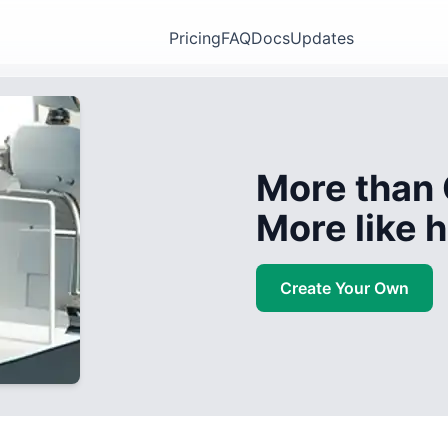
Pricing
FAQ
Docs
Updates
More than 
More like
Create Your Own