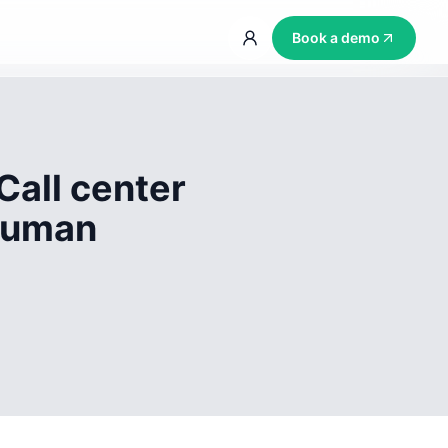
Book a demo
Call center
 human