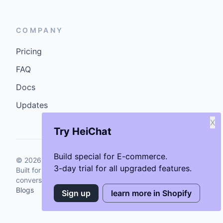
COMPANY
Pricing
FAQ
Docs
Updates
X
Try HeiChat
Build special for E-commerce.
©
2026
GenCybers Inc. All rights reserved.
3-day trial for all upgraded features.
Built for storefronts that want faster answers and cleaner
conversions.
Blogs
Sign up
learn more in Shopify