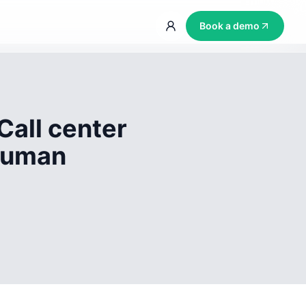
Book a demo
Call center
 human