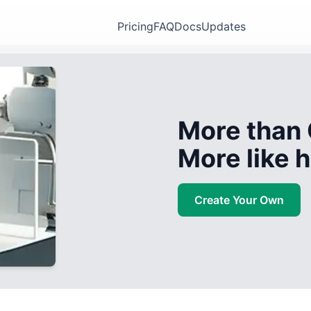
Pricing
FAQ
Docs
Updates
More than 
More like
Create Your Own