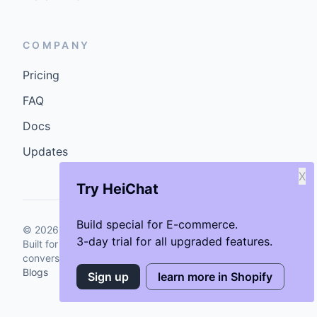
COMPANY
Pricing
FAQ
Docs
Updates
X
Try HeiChat
Build special for E-commerce.
©
2026
GenCybers Inc. All rights reserved.
3-day trial for all upgraded features.
Built for storefronts that want faster answers and cleaner
conversions.
Blogs
Sign up
learn more in Shopify