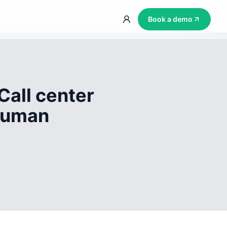
Book a demo
Call center
 human