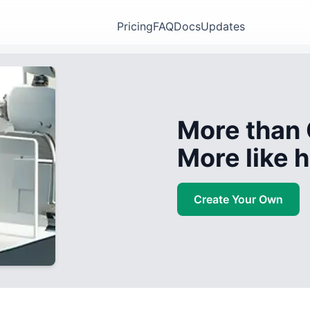
Pricing
FAQ
Docs
Updates
More than 
More like
Create Your Own