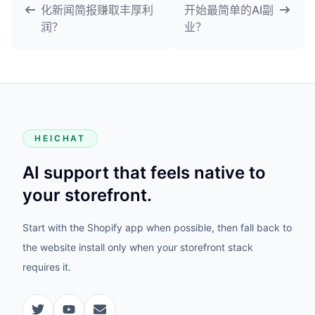
化新闻简报赚取丰厚利
开始最简单的AI副
润？
业？
HEICHAT
AI support that feels native to
your storefront.
Start with the Shopify app when possible, then fall back to
the website install only when your storefront stack
requires it.